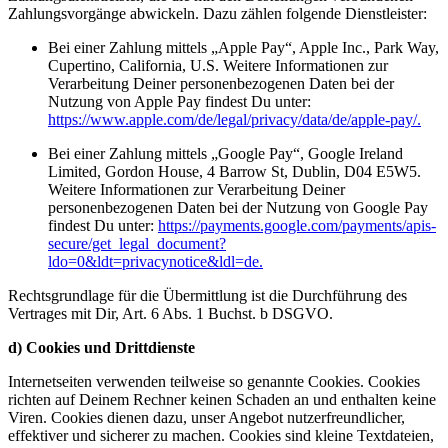
Zahlungsvorgänge abwickeln. Dazu zählen folgende Dienstleister:
Bei einer Zahlung mittels „Apple Pay“, Apple Inc., Park Way,
Cupertino, California, U.S. Weitere Informationen zur
Verarbeitung Deiner personenbezogenen Daten bei der
Nutzung von Apple Pay findest Du unter:
https://www.apple.com/de/legal/privacy/data/de/apple-pay/.
Bei einer Zahlung mittels „Google Pay“, Google Ireland
Limited, Gordon House, 4 Barrow St, Dublin, D04 E5W5.
Weitere Informationen zur Verarbeitung Deiner
personenbezogenen Daten bei der Nutzung von Google Pay
findest Du unter:
https://payments.google.com/payments/apis-
secure/get_legal_document?
ldo=0&ldt=privacynotice&ldl=de.
Rechtsgrundlage für die Übermittlung ist die Durchführung des
Vertrages mit Dir, Art. 6 Abs. 1 Buchst. b DSGVO.
d) Cookies und Drittdienste
Internetseiten verwenden teilweise so genannte Cookies. Cookies
richten auf Deinem Rechner keinen Schaden an und enthalten keine
Viren. Cookies dienen dazu, unser Angebot nutzerfreundlicher,
effektiver und sicherer zu machen. Cookies sind kleine Textdateien,